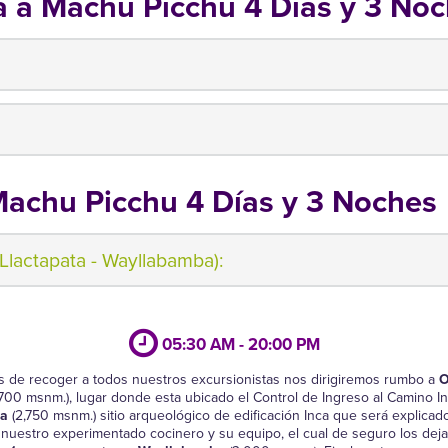
 a Machu Picchu 4 Días y 3 No
achu Picchu 4 Días y 3 Noches
Llactapata - Wayllabamba):
05:30 AM - 20:00 PM
s de recoger a todos nuestros excursionistas nos dirigiremos rumbo a
O
700 msnm.), lugar donde esta ubicado el Control de Ingreso al Camino I
ta
(2,750 msnm.) sitio arqueológico de edificación Inca que será explicad
 nuestro experimentado cocinero y su equipo, el cual de seguro los de