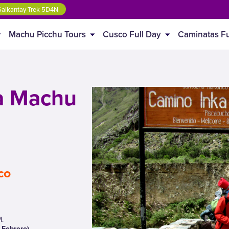
alkantay Trek 5D4N
Machu Picchu Tours
Cusco Full Day
Caminatas Fu
a Machu
co
M.
 Febrero)