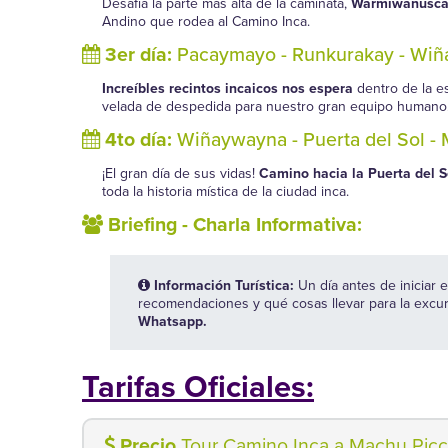
Desafía la parte más alta de la caminata,
Warmiwañusca (
Andino que rodea al Camino Inca.
3er día:
Pacaymayo - Runkurakay - Wi
Increíbles recintos incaicos nos espera
dentro de la 
velada de despedida para nuestro gran equipo humano
4to día:
Wiñaywayna - Puerta del Sol -
¡El gran día de sus vidas!
Camino hacia la Puerta del S
toda la historia mística de la ciudad inca.
Briefing - Charla Informativa:
Información Turística:
Un día antes de iniciar 
recomendaciones y qué cosas llevar para la exc
Whatsapp.
Tarifas Oficiales:
Precio
Tour Camino Inca a Machu Pic