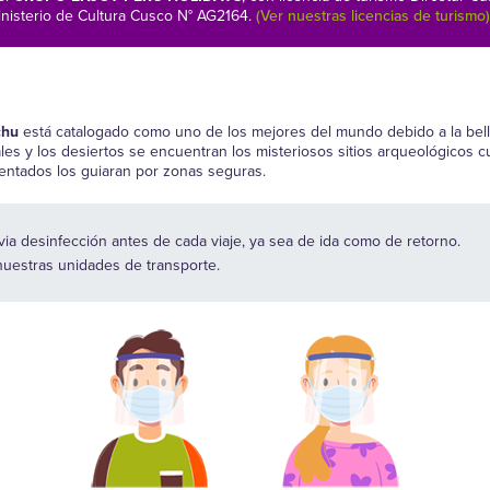
nisterio de Cultura Cusco N° AG2164.
(Ver nuestras licencias de turismo)
chu
está catalogado como uno de los mejores del mundo debido a la belle
es y los desiertos se encuentran los misteriosos sitios arqueológicos cu
entados los guiaran por zonas seguras.
ia desinfección antes de cada viaje, ya sea de ida como de retorno.
nuestras unidades de transporte.