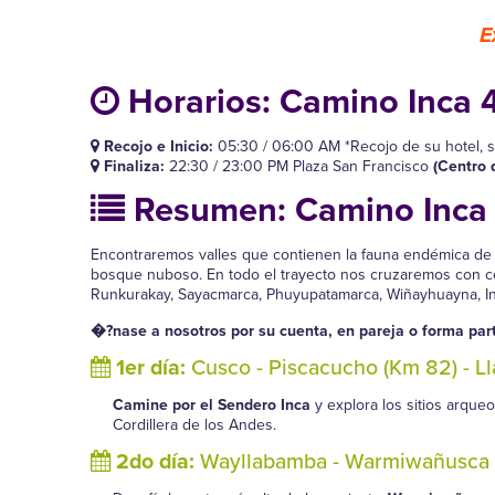
E
Horarios:
Camino Inca 4
Recojo e Inicio:
05:30 / 06:00 AM *Recojo de su hotel, s
Finaliza:
22:30 / 23:00 PM Plaza San Francisco
(Centro 
Resumen:
Camino Inca
Encontraremos valles que contienen la fauna endémica de lo
bosque nuboso. En todo el trayecto nos cruzaremos con ce
Runkurakay, Sayacmarca, Phuyupatamarca, Wiñayhuayna, Int
�?nase a nosotros por su cuenta, en pareja o forma part
1er día:
Cusco - Piscacucho (Km 82) - L
Camine por el Sendero Inca
y explora los sitios arque
Cordillera de los Andes.
2do día:
Wayllabamba - Warmiwañusca 