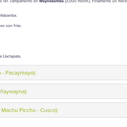
ro 1er. campamento en
Wayllabamba
(3,000 msnm.). Finalmente un mere
yllabamba.
es son frías.
 Llactapata.
 - Pacaymayo):
iñaywayna):
- Machu Picchu - Cusco):