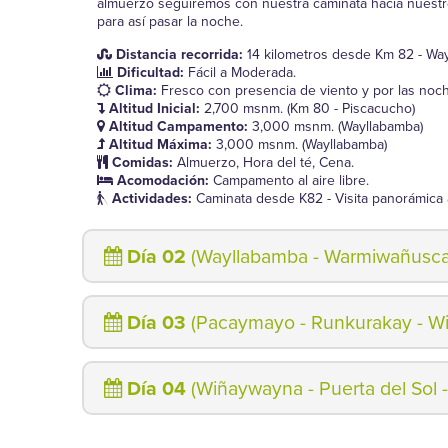
almuerzo seguiremos con nuestra caminata hacia nuest
para así pasar la noche.
Distancia recorrida:
14 kilometros desde Km 82 - Wa
Dificultad:
Fácil a Moderada.
Clima:
Fresco con presencia de viento y por las noch
Altitud Inicial:
2,700 msnm. (Km 80 - Piscacucho)
Altitud Campamento:
3,000 msnm. (Wayllabamba)
Altitud Máxima:
3,000 msnm. (Wayllabamba)
Comidas:
Almuerzo, Hora del té, Cena.
Acomodación:
Campamento al aire libre.
Actividades:
Caminata desde K82 - Visita panorámica a
Día 02
(Wayllabamba - Warmiwañusca
Día 03
(Pacaymayo - Runkurakay - W
Día 04
(Wiñaywayna - Puerta del Sol 