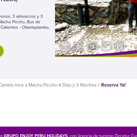
yunos, 3 almuerzos y 3
 Machu Picchu, Bus de
Calientes - Ollantaytambo,
Camino Inca a Machu Picchu 4 Días y 3 Noches
>
Reserva Ya!
el
GRUPO ENJOY PERU HOLIDAYS
, con licencia de turismo Dircetu