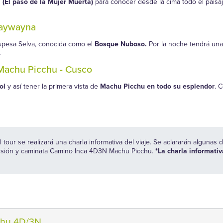
El paso de la Mujer Muerta)
para conocer desde la cima todo el paisa
ñaywayna
espesa Selva, conocida como el
Bosque Nuboso.
Por la noche tendrá una
.
 Machu Picchu - Cusco
ol
y así tener la primera vista de
Machu Picchu en todo su esplendor
. 
el tour se realizará una charla informativa del viaje. Se aclararán alguna
ursión y caminata Camino Inca 4D3N Machu Picchu.
*La charla informati
chu 4D/3N