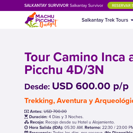
SALKANTAY SURVIVOR
Salkantay Survivor
RESERVAR S
Salkantay Trek Tours
Tour Camino Inca 
Picchu 4D/3N
USD 600.00 p/p
Desde:
Trekking, Aventura y Arqueológi
Antes:
USD 700.00
Duración:
4 Días y 3 Noches.
Recojo:
Recojo desde su Hotel u Alojamiento.
Hora Salida (IDA):
05:30 AM.
Retorno:
22:30 / 23:00 P
Frecuencia:
Todos los dí­as, pre-reserva.
(No Disponible