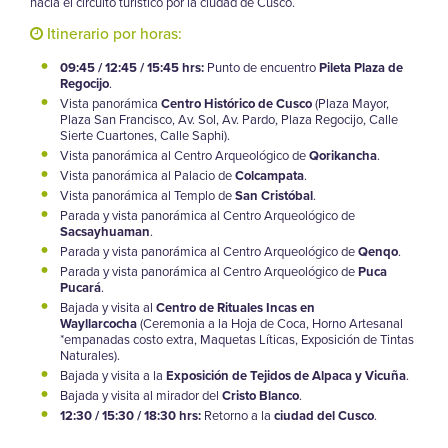
hacia el circuito turístico por la ciudad de Cusco.
Itinerario por horas:
09:45 / 12:45 / 15:45 hrs:
Punto de encuentro
Pileta Plaza de
Regocijo
.
Vista panorámica
Centro Histórico de Cusco
(Plaza Mayor,
Plaza San Francisco, Av. Sol, Av. Pardo, Plaza Regocijo, Calle
Sierte Cuartones, Calle Saphi).
Vista panorámica al Centro Arqueológico de
Qorikancha
.
Vista panorámica al Palacio de
Colcampata
.
Vista panorámica al Templo de
San Cristóbal
.
Parada y vista panorámica al Centro Arqueológico de
Sacsayhuaman
.
Parada y vista panorámica al Centro Arqueológico de
Qenqo
.
Parada y vista panorámica al Centro Arqueológico de
Puca
Pucará
.
Bajada y visita al
Centro de Rituales Incas en
Wayllarcocha
(Ceremonia a la Hoja de Coca, Horno Artesanal
*empanadas costo extra, Maquetas Líticas, Exposición de Tintas
Naturales).
Bajada y visita a la
Exposición de Tejidos de Alpaca y Vicuña
.
Bajada y visita al mirador del
Cristo Blanco
.
12:30 / 15:30 / 18:30 hrs:
Retorno a la
ciudad del Cusco
.