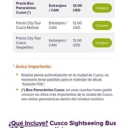
Precio Bus
Extranjero
12.00
Panorámico
Comprar
/ CAN
USD
Cusco (*)
Precio City Tour
Extranjero /
12.00
Comprar
Cusco Matinal
CAN
USD
Precio City Tour
Extranjero /
12.00
Cusco
Comprar
CAN
USD
Vespertino
* Aviso Importante:
Realiza previa aclimatización en la ciudad de Cusco, es
necesario llevar pastillas para el malestar de altura
"Soroche Pills"
.
(*) Bus Panorámico Cusco
, en unas cuantas horas podrá
conocer los sitios más importantes de la ciudad de Cusco,
son visitas panorámicas dentro del mirabus turístico.
¿Qué Incluye?
Cusco Sightseeing Bus