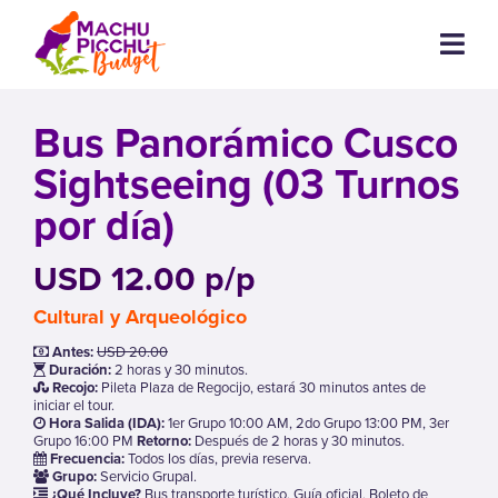
Bus Panorámico Cusco
Sightseeing (03 Turnos
por día)
USD 12.00 p/p
Cultural y Arqueológico
Antes:
USD 20.00
Duración:
2 horas y 30 minutos.
Recojo:
Pileta Plaza de Regocijo, estará 30 minutos antes de
iniciar el tour.
Hora Salida (IDA):
1er Grupo 10:00 AM, 2do Grupo 13:00 PM, 3er
Grupo 16:00 PM
Retorno:
Después de 2 horas y 30 minutos.
Frecuencia:
Todos los días, previa reserva.
Grupo:
Servicio Grupal.
¿Qué Incluye?
Bus transporte turístico, Guía oficial, Boleto de