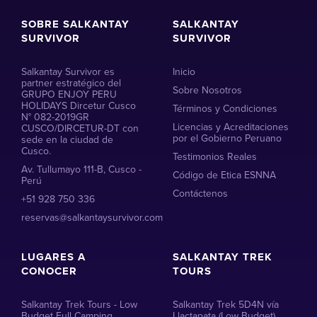
SOBRE SALKANTAY
SALKANTAY
SURVIVOR
SURVIVOR
Salkantay Survivor es
Inicio
partner estratégico del
Sobre Nosotros
GRUPO ENJOY PERU
HOLIDAYS Dircetur Cusco
Términos y Condiciones
N° 082-2019GR
Licencias y Acreditaciones
CUSCO/DIRCETUR-DT con
por el Gobierno Peruano
sede en la ciudad de
Cusco.
Testimonios Reales
Av. Tullumayo 111-B, Cusco -
Código de Etica ESNNA
Perú
Contáctenos
+51 928 750 336
reservas@salkantaysurvivor.com
LUGARES A
SALKANTAY TREK
CONOCER
TOURS
Salkantay Trek Tours - Low
Salkantay Trek 5D4N vía
Budget Full Camping
Llactapata (Low Budget)