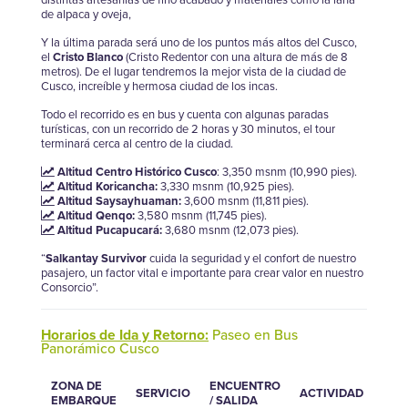
de alpaca y oveja,
Y la última parada será uno de los puntos más altos del Cusco,
el
Cristo Blanco
(Cristo Redentor con una altura de más de 8
metros). De el lugar tendremos la mejor vista de la ciudad de
Cusco, increíble y hermosa ciudad de los incas.
Todo el recorrido es en bus y cuenta con algunas paradas
turísticas, con un recorrido de 2 horas y 30 minutos, el tour
terminará cerca al centro de la ciudad.
Altitud Centro Histórico Cusco
: 3,350 msnm (10,990 pies).
Altitud Koricancha:
3,330 msnm (10,925 pies).
Altitud Saysayhuaman:
3,600 msnm (11,811 pies).
Altitud Qenqo:
3,580 msnm (11,745 pies).
Altitud Pucapucará:
3,680 msnm (12,073 pies).
“
Salkantay Survivor
cuida la seguridad y el confort de nuestro
pasajero, un factor vital e importante para crear valor en nuestro
Consorcio”.
Horarios de Ida y Retorno:
Paseo en Bus
Panorámico Cusco
ZONA DE
ENCUENTRO
SERVICIO
ACTIVIDAD
RET
EMBARQUE
/ SALIDA