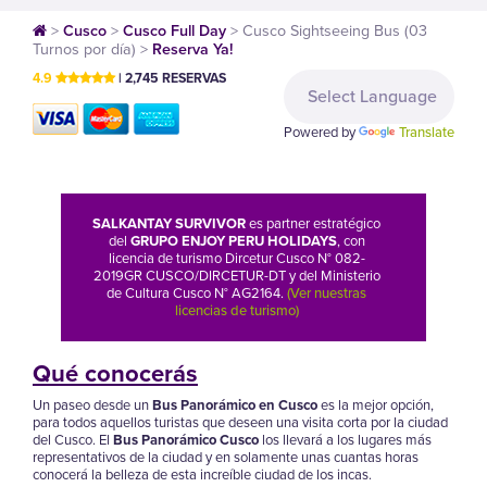
>
Cusco
>
Cusco Full Day
>
Cusco Sightseeing Bus (03
Turnos por día)
>
Reserva Ya!
4.9
| 2,745 RESERVAS
Powered by
Translate
SALKANTAY SURVIVOR
es partner estratégico
del
GRUPO ENJOY PERU HOLIDAYS
, con
licencia de turismo Dircetur Cusco N° 082-
2019GR CUSCO/DIRCETUR-DT y del Ministerio
de Cultura Cusco N° AG2164.
(Ver nuestras
licencias de turismo)
Qué conocerás
Un paseo desde un
Bus Panorámico en Cusco
es la mejor opción,
para todos aquellos turistas que deseen una visita corta por la ciudad
del Cusco. El
Bus Panorámico Cusco
los llevará a los lugares más
representativos de la ciudad y en solamente unas cuantas horas
conocerá la belleza de esta increíble ciudad de los incas.