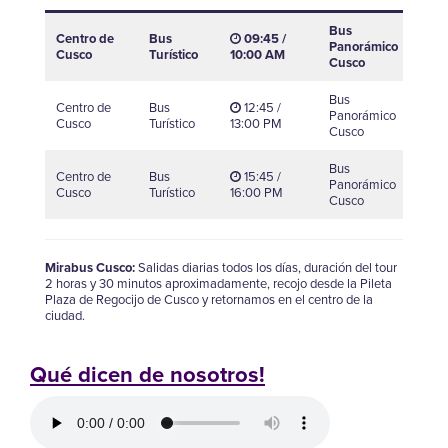
Bus
Centro de
Bus
09:45 /
Panorámico
12
Cusco
Turístico
10:00 AM
Cusco
Bus
Centro de
Bus
12:45 /
Panorámico
15
Cusco
Turístico
13:00 PM
Cusco
Bus
Centro de
Bus
15:45 /
Panorámico
18
Cusco
Turístico
16:00 PM
Cusco
Mirabus Cusco:
Salidas diarias todos los días, duración del tour
2 horas y 30 minutos aproximadamente, recojo desde la Pileta
Plaza de Regocijo de Cusco y retornamos en el centro de la
ciudad.
Qué dicen de nosotros!