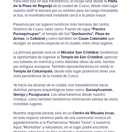
Para este tour en bus Panorámico, el recojo será desde la
Pileta
de la Plaza de Regocijo
de la ciudad de Cusco, desde este lugar
nuestro staff le llamará por su nombre para ser luego trasladado
al bus, la movilidad está instalada cerca a la plaza mayor.
Pasamos por los lugares turísticos más famosos del centro
histórico de Cusco, tales como: Fuente de agua
"Paccha
Pumaqchupan"
, el templo del Sol
"Qorikancha"
,
Plaza de
Armas
, la
Catedral
y como también las
Casas Coloniales
que
otorgan un encanto especial en la ciudad, entre otros lugares.
La primera parada será en el
Mirador San Cristóbal
, tendremos
la oportunidad de ingresar al
Templo de San Cristóbal
, apreciar
sus tallados en mármol y como distintas obras de arte, hechas
por antiguos europeos. También aprovecharemos en visitar el
Templo de Colcampata
, desde este lugar podremos tener una
vista panorámica de la ciudad de Cusco.
Ya hacia las afueras de la ciudad, nos trasladaremos hacia
distintos parques arqueológicos tales como:
Sacsayhuamán
,
Qenqo
y
Pucapucará
. Los observaremos desde nuestro
mirabus, como también tendremos información valiosa de estos
increíbles lugares.
Nuestra segunda parada será en un
Centro de Rituales Incas
,
en este espacio seremos parte de una ceremonia incaica en
agradecimiento a la Pachamama "Madre Tierra", a nuestros
Apus "Montañas" y naturaleza, en el lugar podrá encontrar
distintas artesanías de fino acabado y materiales como la lana