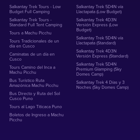
Salkantay Trek Tours - Low
Salkantay Trek 5D4N vía
Budget Full Camping
Llactapata (Low Budget)
Salkantay Trek Tours -
Salkantay Trek 4D3N
Standard Full Tent Camping
Versión Express (Low
Budget)
Tours a Machu Picchu
Salkantay Trek 5D4N vía
Tours Tradicionales de un
Llactapata (Standard)
día en Cusco
Salkantay Trek 4D3N
Caminatas de un día en
Versión Express (Standard)
Cusco
Salkantay Trek 5D4N
Tours Camino del Inca a
Premium Glamping (Sky
Machu Picchu
Domes Camp)
Bus Turístico Ruta
Salkantay Trek 4 Días y 3
Amazónica Machu Picchu
Noches (Sky Domes Camp)
Bus Directo y Ruta del Sol
Cusco Puno
Tours al Lago Titicaca Puno
Boletos de Ingreso a Machu
Picchu