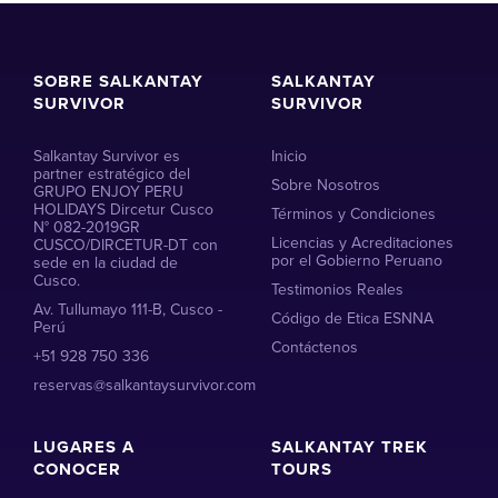
SOBRE SALKANTAY
SALKANTAY
SURVIVOR
SURVIVOR
Salkantay Survivor es
Inicio
partner estratégico del
Sobre Nosotros
GRUPO ENJOY PERU
HOLIDAYS Dircetur Cusco
Términos y Condiciones
N° 082-2019GR
Licencias y Acreditaciones
CUSCO/DIRCETUR-DT con
por el Gobierno Peruano
sede en la ciudad de
Cusco.
Testimonios Reales
Av. Tullumayo 111-B, Cusco -
Código de Etica ESNNA
Perú
Contáctenos
+51 928 750 336
reservas@salkantaysurvivor.com
LUGARES A
SALKANTAY TREK
CONOCER
TOURS