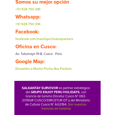
Somos su mejor opción
+51 928 750 336
Whatsapp:
+51 928 750 336
Facebook:
facebook.com/machupicchubuspackers
Oficina en Cusco:
Av. Tullumayo 111-B, Cusco - Perú
Google Map:
Encuentra a Machu Picchu Bus Packers
SALKANTAY SURVIVOR
es partner estratégico
del
GRUPO ENJOY PERU HOLIDAYS
, con
licencia de turismo Dircetur Cusco N° 082-
2019GR CUSCO/DIRCETUR-DT y del Ministerio
de Cultura Cusco N° AG2164.
(Ver nuestras
licencias de turismo)