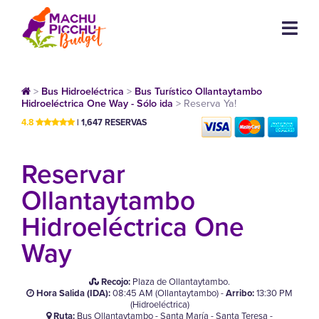
>
Bus Hidroeléctrica
>
Bus Turístico Ollantaytambo
Hidroeléctrica One Way - Sólo ida
>
Reserva Ya!
4.8
| 1,647 RESERVAS
Reservar
Ollantaytambo
Hidroeléctrica One
Way
Recojo:
Plaza de Ollantaytambo.
Hora Salida (IDA):
08:45 AM (Ollantaytambo)
-
Arribo:
13:30 PM
(Hidroeléctrica)
Ruta:
Bus Ollantaytambo - Santa María - Santa Teresa -